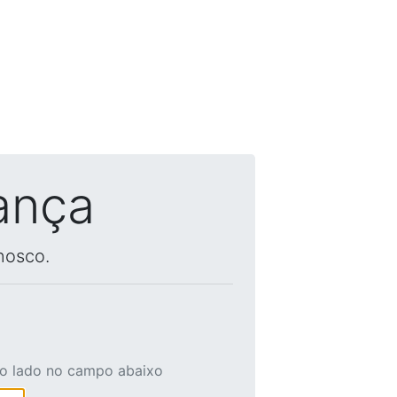
ança
nosco.
ao lado no campo abaixo