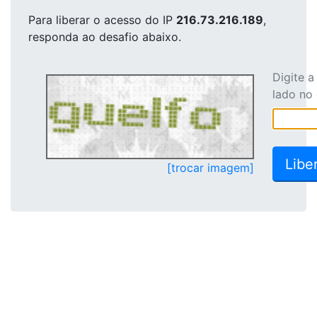
Para liberar o acesso
do IP
216.73.216.189
,
responda ao desafio abaixo.
Digite 
lado no
[trocar imagem]