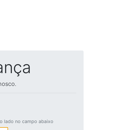
ança
nosco.
ao lado no campo abaixo