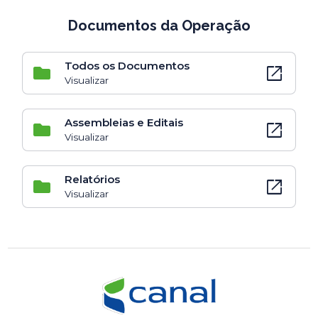
Documentos da Operação
Todos os Documentos
open_in_new
Visualizar
Assembleias e Editais
open_in_new
Visualizar
Relatórios
open_in_new
Visualizar