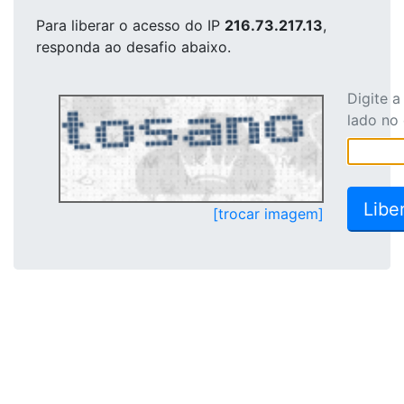
Para liberar o acesso
do IP
216.73.217.13
,
responda ao desafio abaixo.
Digite 
lado no
[trocar imagem]