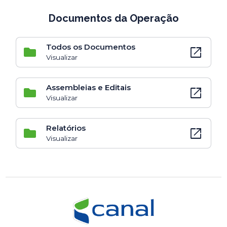
Documentos da Operação
Todos os Documentos
open_in_new
Visualizar
Assembleias e Editais
open_in_new
Visualizar
Relatórios
open_in_new
Visualizar