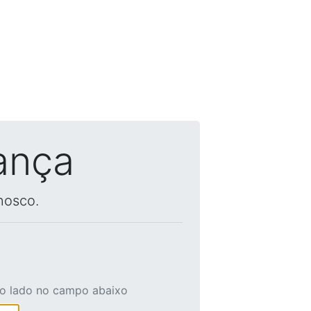
ança
nosco.
ao lado no campo abaixo