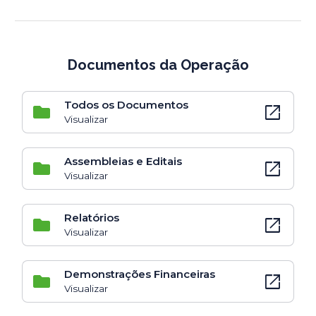
Documentos da Operação
Todos os Documentos
open_in_new
Visualizar
Assembleias e Editais
open_in_new
Visualizar
Relatórios
open_in_new
Visualizar
Demonstrações Financeiras
open_in_new
Visualizar