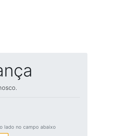
ança
nosco.
ao lado no campo abaixo